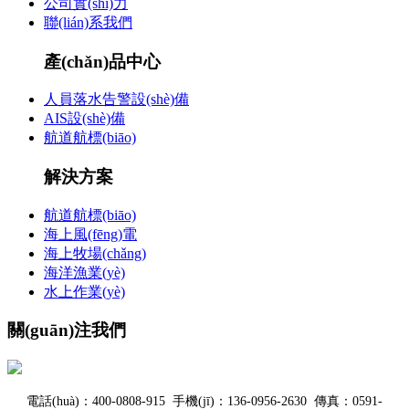
公司實(shí)力
聯(lián)系我們
產(chǎn)品中心
人員落水告警設(shè)備
AIS設(shè)備
航道航標(biāo)
解決方案
航道航標(biāo)
海上風(fēng)電
海上牧場(chǎng)
海洋漁業(yè)
水上作業(yè)
關(guān)注我們
電話(huà)：400-0808-915 手機(jī)：136-0956-2630
傳真：0591-