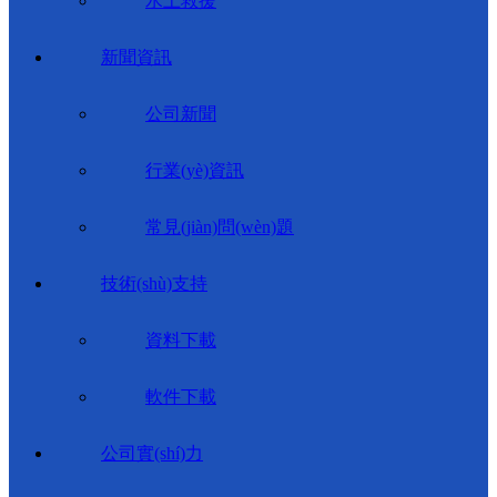
水上救援
新聞資訊
公司新聞
行業(yè)資訊
常見(jiàn)問(wèn)題
技術(shù)支持
資料下載
軟件下載
公司實(shí)力