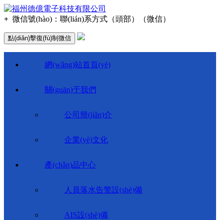
+
微信號(hào)：
聯(lián)系方式（頭部）（微信）
點(diǎn)擊復(fù)制微信
網(wǎng)站首頁(yè)
關(guān)于我們
公司簡(jiǎn)介
企業(yè)文化
產(chǎn)品中心
人員落水告警設(shè)備
AIS設(shè)備