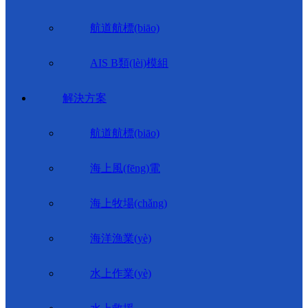
航道航標(biāo)
AIS B類(lèi)模組
解決方案
航道航標(biāo)
海上風(fēng)電
海上牧場(chǎng)
海洋漁業(yè)
水上作業(yè)